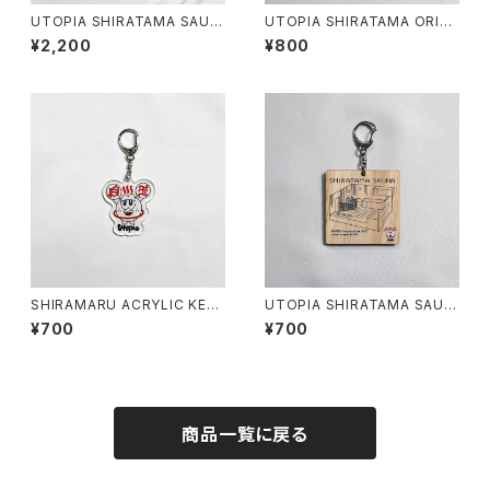
UTOPIA SHIRATAMA SAUN
UTOPIA SHIRATAMA ORIGI
A BACKPACK
NAL DRINK BAND
¥2,200
¥800
SHIRAMARU ACRYLIC KEY
UTOPIA SHIRATAMA SAUN
HOLDER
A WOODEN KEY HOLDER
¥700
¥700
商品一覧に戻る